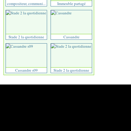
compositeur, communi...
Immeuble partagé
Stade 2 la quotidienne
Cassandre
Cassandre s09
Stade 2 la quotidienne