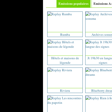
Emissions populaires
Emissions A
Rumba
Archives sonu
Hôtels et maisons de
Jt 19h30 en langu
légende
signes
Riviera
Blueberry drea