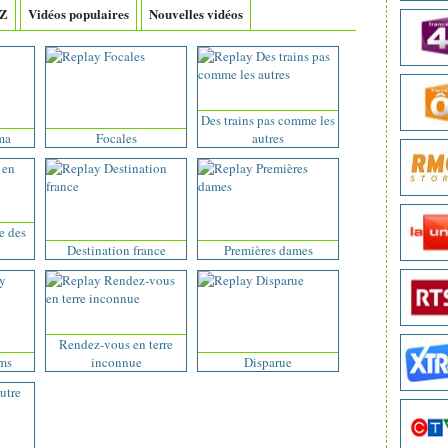
-Z
Vidéos populaires
Nouvelles vidéos
Des trains pas comme les
ma
Focales
autres
e des
Destination france
Premières dames
Rendez-vous en terre
ms
inconnue
Disparue