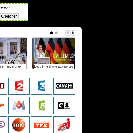
amme :
e en auvergne-
L’extrême droite aux portes
Mot de passe : le duel
hône-alpes
du pouvoir en saxe-anhalt
?