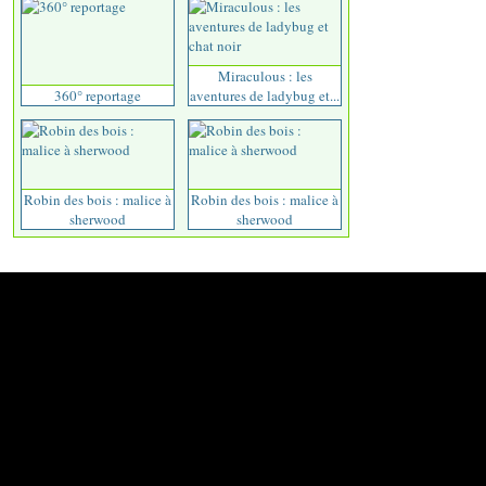
Miraculous : les
360° reportage
aventures de ladybug et...
Robin des bois : malice à
Robin des bois : malice à
sherwood
sherwood