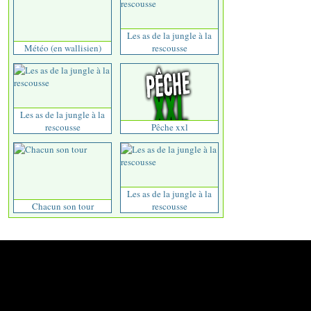
Les as de la jungle à la
Météo (en wallisien)
rescousse
Les as de la jungle à la
rescousse
Pêche xxl
Les as de la jungle à la
Chacun son tour
rescousse