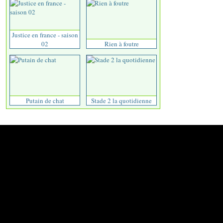
Justice en france - saison
02
Rien à foutre
Putain de chat
Stade 2 la quotidienne