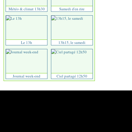
Météo & climat 13h30
Samedi d'en rire
Le 13h
13h15, le samedi
Journal week-end
Ciel partagé 12h50