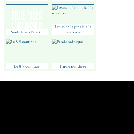
Les as de la jungle à la
Seuls face à l'alaska
rescousse
Le 8-9 continue
Parole politique