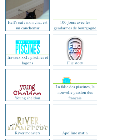
Hell's cat : mon chat est
100 jours avec les
un cauchemar
gendarmes de bourgogne
Travaux xxl : piscines et
lagons
Flic story
La folie des piscines, la
nouvelle passion des
Young sheldon
français
River monsters
Apolline matin