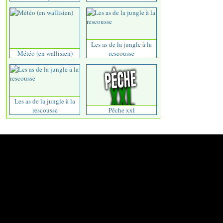
Les as de la jungle à la
Météo (en wallisien)
rescousse
Les as de la jungle à la
rescousse
Pêche xxl