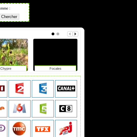
amme :
Chypre
Focales
Meurtres au paradis