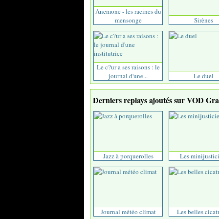
Anemone - les racines du
mensonge
Sirènes
Le c?ur a ses raisons : le
journal d'une...
Le duel
Derniers replays ajoutés sur VOD Grat
Jazz à porquerolles
Les minijustici
Journal météo climat
Les belles cicat