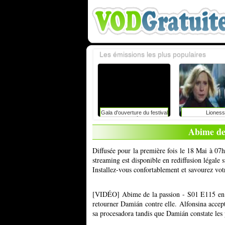
Les émissions les plus populaires
Gala d'ouverture du festival
Lioness
du rire de liège avec
caroline vigneaux: faut-il
Abime de
toujours dire la vérité aux
enfants ?
Diffusée pour la première fois le 18 Mai à 07
streaming est disponible en rediffusion légale
Installez-vous confortablement et savourez vot
[VIDÉO] Abime de la passion - S01 E115 en 
retourner Damián contre elle. Alfonsina accept
sa procesadora tandis que Damián constate les 