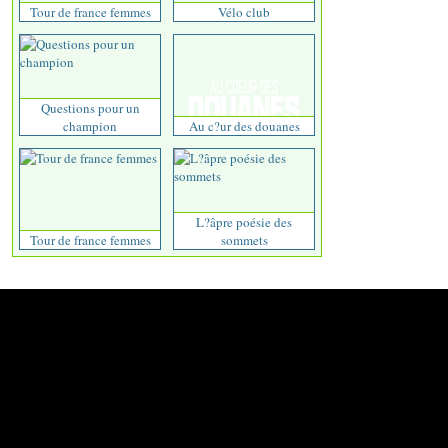
Tour de france femmes
Vélo club
Questions pour un
champion
Au c?ur des douanes
L?âpre poésie des
Tour de france femmes
sommets