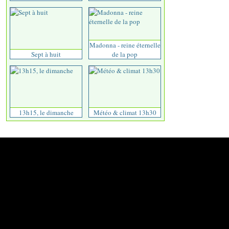
Madonna - reine éternelle
Sept à huit
de la pop
13h15, le dimanche
Météo & climat 13h30