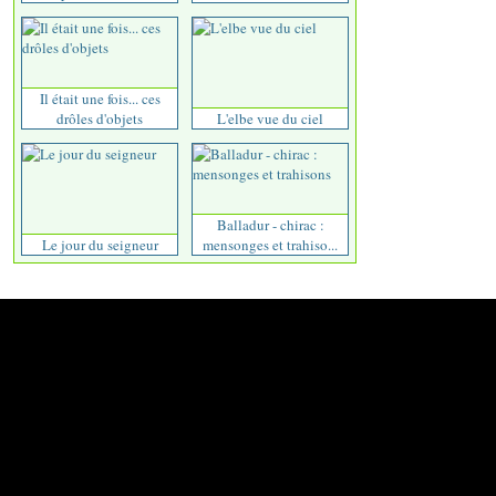
Il était une fois... ces
drôles d'objets
L'elbe vue du ciel
Balladur - chirac :
Le jour du seigneur
mensonges et trahiso...