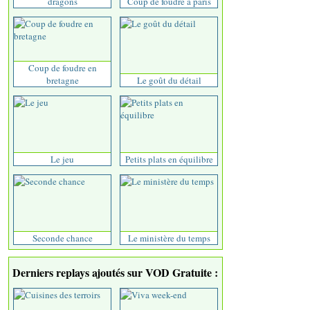
dragons
Coup de foudre à paris
Coup de foudre en
bretagne
Le goût du détail
Le jeu
Petits plats en équilibre
Seconde chance
Le ministère du temps
Derniers replays ajoutés sur VOD Gratuite :