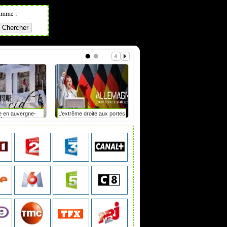
amme :
e en auvergne-
L’extrême droite aux portes
Mot de passe : le duel
hône-alpes
du pouvoir en saxe-anhalt
?