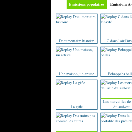
Emissions populaires
Emissions A
Documentaire histoire
C dans l'air l'in
Une maison, un artiste
Échappées bell
Les merveilles de 
La gifle
du sud-est