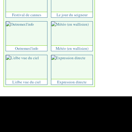
Festival de cannes
Le jour du seigneur
Outremer.l'info
Météo (en wallisien)
L'elbe vue du ciel
Expression directe