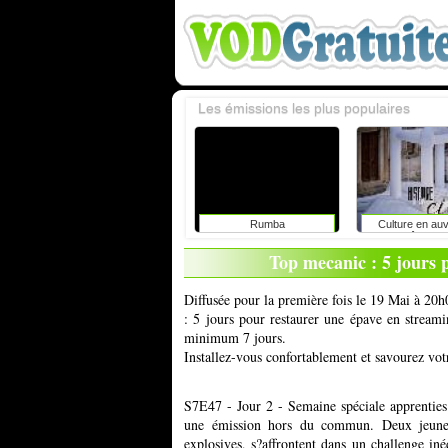
Les émissions les plus populaires
Rumba
Culture en au
rhône-alp
Top mecanic : 5 jours 
Diffusée pour la première fois le 19 Mai à 20
: 5 jours pour restaurer une épave en streami
minimum 7 jours.
Installez-vous confortablement et savourez vot
S7E47 - Jour 2 - Semaine spéciale apprenties
une émission hors du commun. Deux jeunes
explosives, s?affrontent dans un challenge in