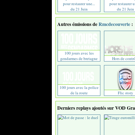
pour restaurer une...
pour restaurer u
du 21 Juin
du 21 Juin
Autres émissions de
Rmcdecouverte
:
100 jours avec les
gendarmes de bretagne
Hors de contr
100 jours avec la police
de la route
Flic story
Derniers replays ajoutés sur VOD Grat