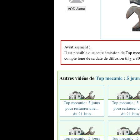
Avertissement :
Il est possible que cette émission de Top mec
compte tenu de sa date de diffusion (il y a 80
Autres vidéos de
Top mecanic : 5 jour
Top mecanic : 5 jours
Top mecanic : 5 
pour restaurer une...
pour restaurer u
du 21 Juin
du 21 Juin
Top mecanic : 5 jours
Top mecanic : 5 