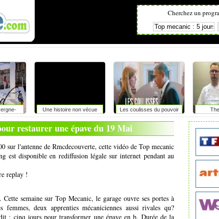
Cherchez un progr
vergne-
Une histoire non vécue
Les coulisses du pouvoir
The
es
pour restaurer une épave du 19 Mai
h00 sur l'antenne de Rmcdecouverte, cette vidéo de Top mecanic
ng est disponible en rediffusion légale sur internet pendant au
re replay !
. Cette semaine sur Top Mecanic, le garage ouvre ses portes à
 femmes, deux apprenties mécaniciennes aussi rivales qu?
édit : cinq jours pour transformer une épave en b. Durée de la