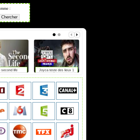
amme :
 second life
Joyca teste des lieux 1
Irlande du nord, la frontière
étoile
de tous les dangers