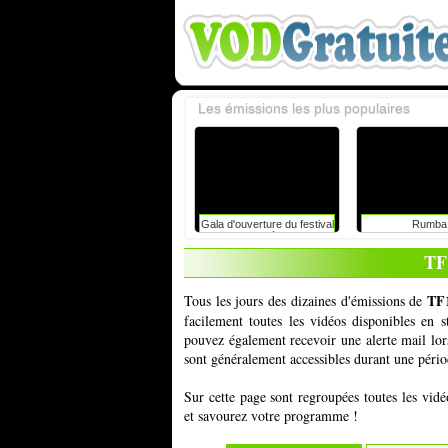
Les émissions les plus populaires
Gala d'ouverture du festival
Rumba
du rire de liège avec
caroline vigneaux: faut-il
TF
toujours dire la vérité aux
enfants ?
TF1
Tous les jours des dizaines d'émissions de
facilement toutes les vidéos disponibles en
pouvez également recevoir une alerte mail lor
sont généralement accessibles durant une périod
Sur cette page sont regroupées toutes les vid
et savourez votre programme !