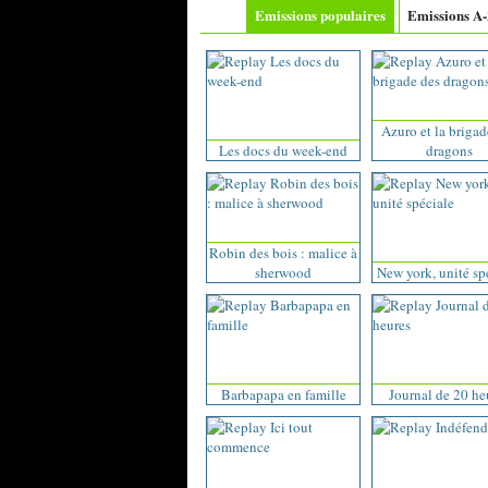
Emissions populaires
Emissions A
Azuro et la brigad
Les docs du week-end
dragons
Robin des bois : malice à
sherwood
New york, unité sp
Barbapapa en famille
Journal de 20 he