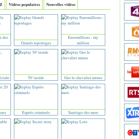
-Z
Vidéos populaires
Nouvelles vidéos
e des
Euromillions - my
Grands reportages
million
éciale
50' inside
Gus le chevalier minus
ures
Esprits criminels
Santiago des mers