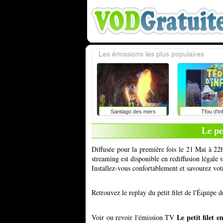
Les émissions les plus populaires
Santiago des mers
Tfou d'in
Le pe
Diffusée pour la première fois le 21 Mai à 22h
streaming est disponible en rediffusion légale
Installez-vous confortablement et savourez vot
Retrouvez le replay du petit filet de l'Équipe
Le petit filet 
Voir ou revoir l'émission TV