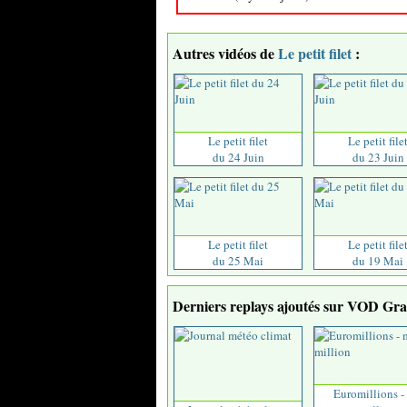
Autres vidéos de
Le petit filet
:
Le petit filet
Le petit file
du 24 Juin
du 23 Juin
Le petit filet
Le petit file
du 25 Mai
du 19 Mai
Derniers replays ajoutés sur VOD Grat
Euromillions -