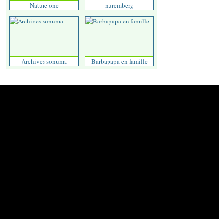
Nature one
nuremberg
Archives sonuma
Barbapapa en famille