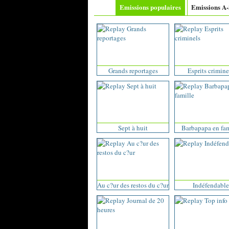
Emissions populaires
Emissions A
Grands reportages
Esprits crimine
Sept à huit
Barbapapa en fam
Au c?ur des restos du c?ur
Indéfendable