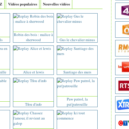
-Z
Vidéos populaires
Nouvelles vidéos
Robin des bois : malice à
ls
sherwood
Gus le chevalier minus
ille
Alice et lewis
Santiago des mers
Paw patrol, la
Tfou d'info
pat'patrouille