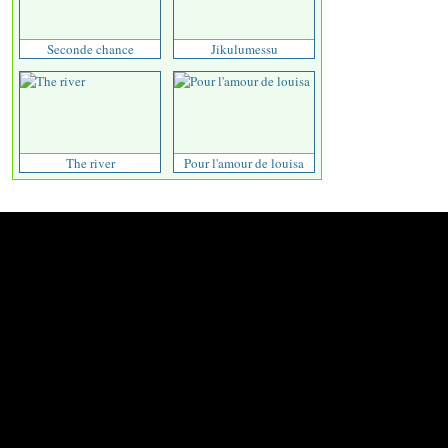
Seconde chance
Jikulumessu
The river
Pour l'amour de louisa