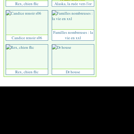
Rex, chien flic
Alaska, la ruée vers l'or
Familles nombreuses : la
Candice renoir s06
vie en xxl
Rex, chien flic
Dr house