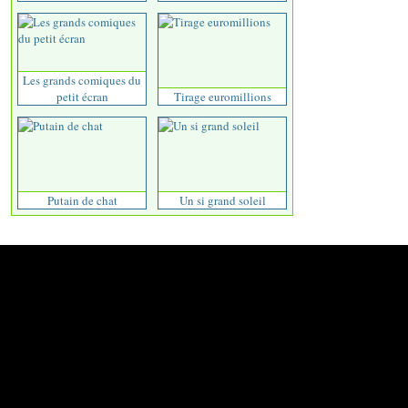
Les grands comiques du
petit écran
Tirage euromillions
Putain de chat
Un si grand soleil