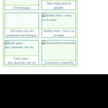
Sale temps pour la
Covoiturage
planète
100 jours avec les
Jérémy lorca : viens, on
gendarmes de bretagne
se marre
Lady gaga -
mes chansons. ma vie
Association criminelle