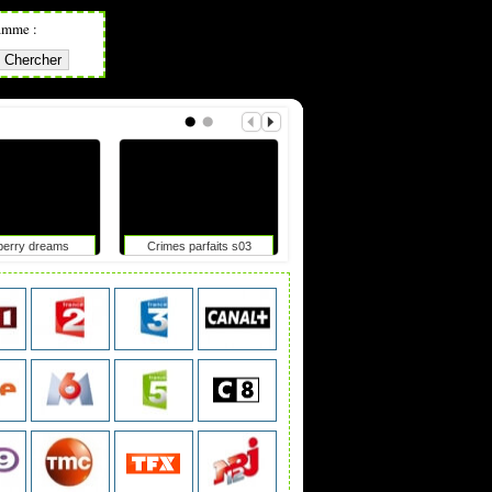
amme :
berry dreams
Crimes parfaits s03
Tdf femmes : elle chute
après un accrochage avec
une moto