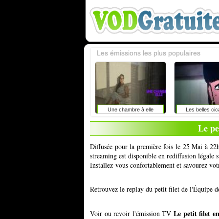
Les émissions les plus populaires
Une chambre à elle
Les belles cic
Le pe
Diffusée pour la première fois le 25 Mai à 22h
streaming est disponible en rediffusion légale
Installez-vous confortablement et savourez vot
Retrouvez le replay du petit filet de l'Équipe
Le petit filet 
Voir ou revoir l'émission TV