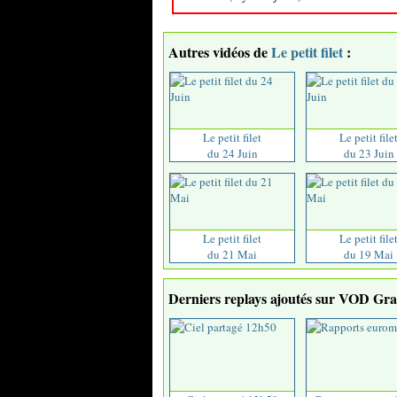
Autres vidéos de
Le petit filet
:
Le petit filet
Le petit file
du 24 Juin
du 23 Juin
Le petit filet
Le petit file
du 21 Mai
du 19 Mai
Derniers replays ajoutés sur VOD Grat