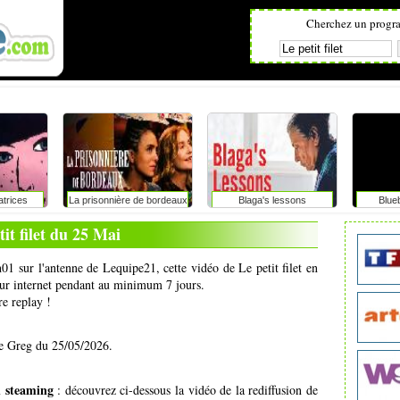
Cherchez un progr
atrices
La prisonnière de bordeaux
Blaga's lessons
Blue
tit filet du 25 Mai
01 sur l'antenne de Lequipe21, cette vidéo de Le petit filet en
 sur internet pendant au minimum 7 jours.
re replay !
 de Greg du 25/05/2026.
en steaming
: découvrez ci-dessous la vidéo de la rediffusion de