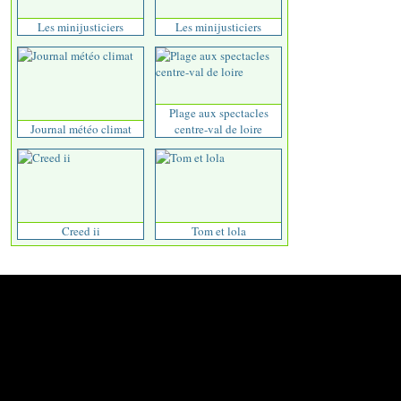
Les minijusticiers
Les minijusticiers
Plage aux spectacles
Journal météo climat
centre-val de loire
Creed ii
Tom et lola