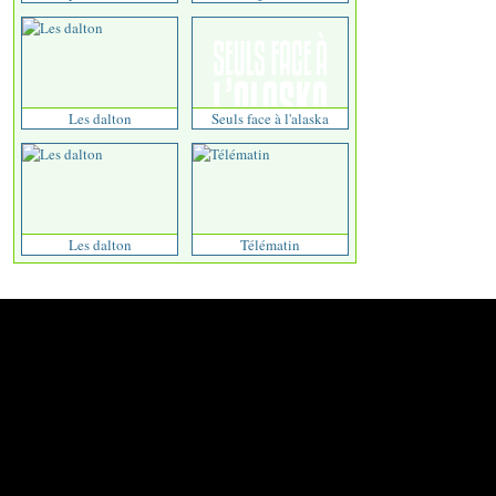
Les dalton
Seuls face à l'alaska
Les dalton
Télématin