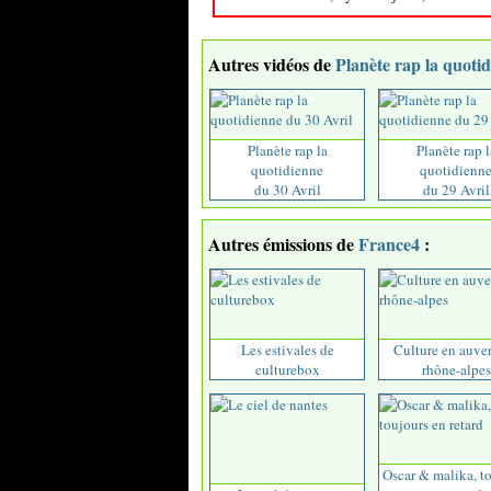
Autres vidéos de
Planète rap la quoti
Planète rap la
Planète rap l
quotidienne
quotidienn
du 30 Avril
du 29 Avril
Autres émissions de
France4
:
Les estivales de
Culture en auve
culturebox
rhône-alpes
Oscar & malika, t