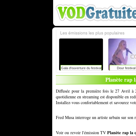
Les émissions les plus populaires
Gala d'ouverture du festival
Dour festiva
du rire de liège avec
caroline vigneaux: faut-il
Planète rap l
toujours dire la vérité aux
enfants ?
Diffusée pour la première fois le 27 Avril à 
quotidienne en streaming est disponible en red
Installez-vous confortablement et savourez vot
Fred Musa interroge un artiste urbain sur son 
Planète rap la 
Voir ou revoir l'émission TV