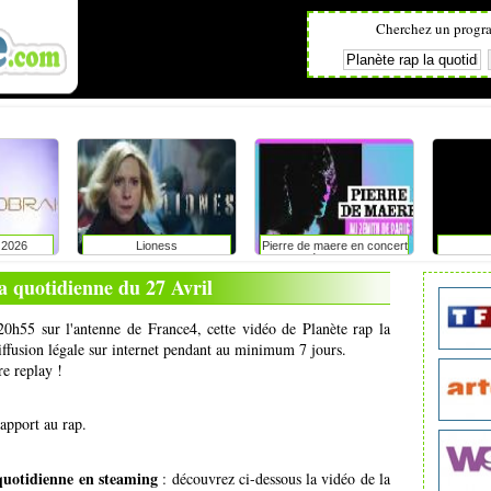
Cherchez un progr
l 2026
Lioness
Pierre de maere en concert
au zénith de paris
a quotidienne du 27 Avril
20h55 sur l'antenne de France4, cette vidéo de Planète rap la
iffusion légale sur internet pendant au minimum 7 jours.
re replay !
rapport au rap.
quotidienne en steaming
: découvrez ci-dessous la vidéo de la