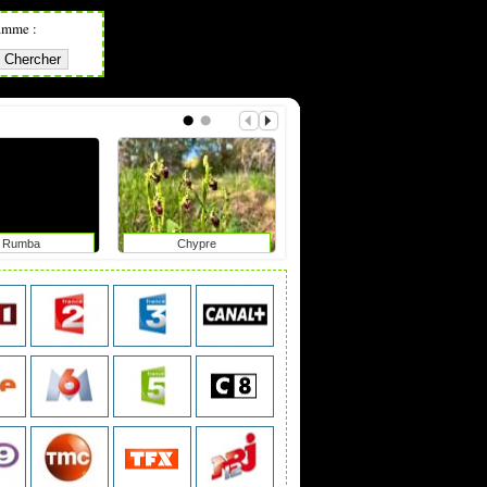
amme :
Rumba
Chypre
Focales