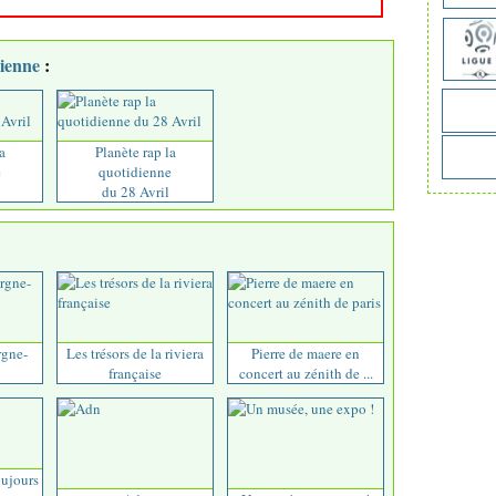
dienne
:
a
Planète rap la
e
quotidienne
du 28 Avril
rgne-
Les trésors de la riviera
Pierre de maere en
française
concert au zénith de ...
oujours