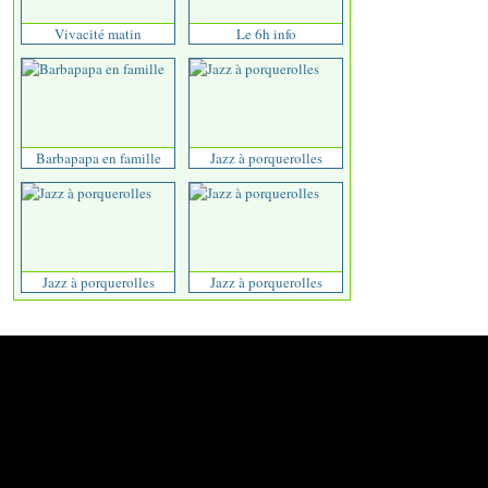
Vivacité matin
Le 6h info
Barbapapa en famille
Jazz à porquerolles
Jazz à porquerolles
Jazz à porquerolles