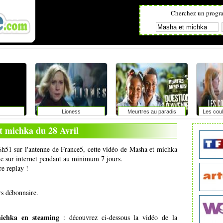
Cherchez un progr
Lioness
Meurtres au paradis
Les coul
t michka du 28 Avril
06h51 sur l'antenne de France5, cette vidéo de Masha et michka
ale sur internet pendant au minimum 7 jours.
re replay !
rs débonnaire.
ichka en steaming
: découvrez ci-dessous la vidéo de la