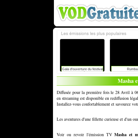
Les émissions les plus populaires
Gala d'ouverture du festival
Rumba
du rire de liège avec
caroline vigneaux: faut-il
Masha e
toujours dire la vérité aux
enfants ?
Diffusée pour la première fois le 28 Avril à 
en streaming est disponible en rediffusion lég
Installez-vous confortablement et savourez vot
Les aventures d'une fillette curieuse et d'un ou
Masha et m
Voir ou revoir l'émission TV