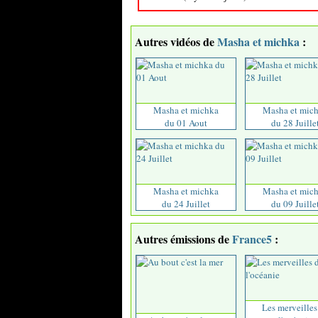
Autres vidéos de
Masha et michka
:
Masha et michka
Masha et mic
du 01 Aout
du 28 Juille
Masha et michka
Masha et mic
du 24 Juillet
du 09 Juille
Autres émissions de
France5
:
Les merveilles