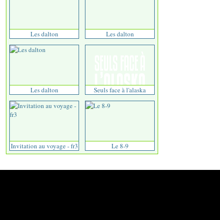
Les dalton
Les dalton
Les dalton
Seuls face à l'alaska
Invitation au voyage - fr3
Le 8-9