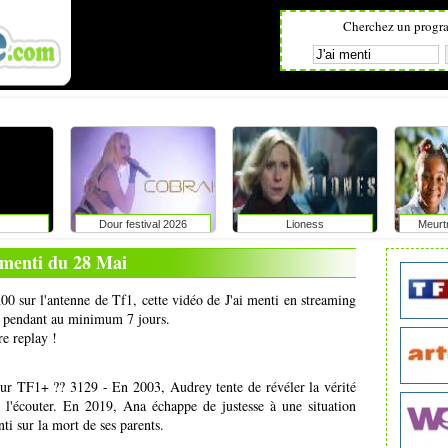
Cherchez un progr
Dour festival 2026
Lioness
Meurt
 menti du 28 Mai
00 sur l'antenne de Tf1, cette vidéo de J'ai menti en streaming
net pendant au minimum 7 jours.
re replay !
ur TF1+ ?? 3129 - En 2003, Audrey tente de révéler la vérité
e l'écouter. En 2019, Ana échappe de justesse à une situation
i sur la mort de ses parents.