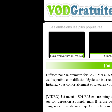
Les émissions les plus populaires
Gala d'ouverture du festival
Rumba
du rire de liège avec
caroline vigneaux: faut-il
J'ai
toujours dire la vérité aux
enfants ?
Diffusée pour la première fois le 28 Mai à 07h
est disponible en rediffusion légale sur inter
Installez-vous confortablement et savourez vot
[VIDÉO] J'ai menti - S01 E05 en streaming s
sur son agression à Joseph, mais il refuse d
dangereuse. Jean découvre qu'Audrey lui a ment