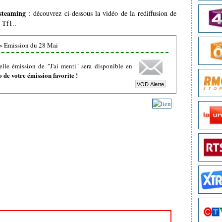
 steaming
: découvrez ci-dessous la vidéo de la rediffusion de
 Tf1..
>
Emission du 28 Mai
lle émission de "J'ai menti" sera disponible en
de votre émission favorite !