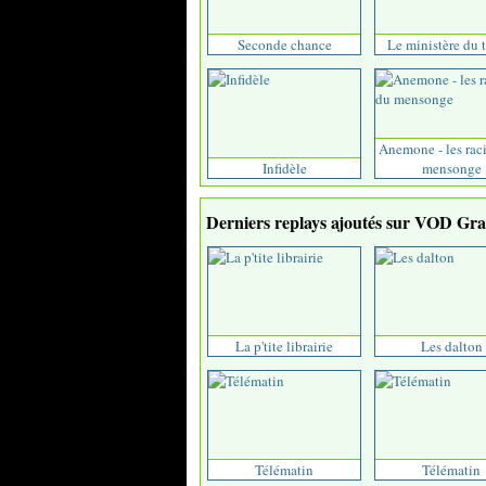
Seconde chance
Le ministère du 
Anemone - les rac
Infidèle
mensonge
Derniers replays ajoutés sur VOD Grat
La p'tite librairie
Les dalton
Télématin
Télématin