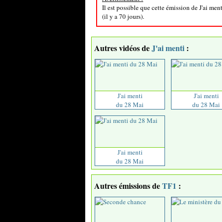
Il est possible que cette émission de J'ai men
(il y a 70 jours).
Autres vidéos de
J'ai menti
:
J'ai menti
J'ai menti
du 28 Mai
du 28 Mai
J'ai menti
du 28 Mai
Autres émissions de
TF1
: