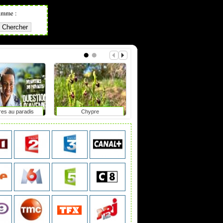
amme :
res au paradis
Chypre
Focales