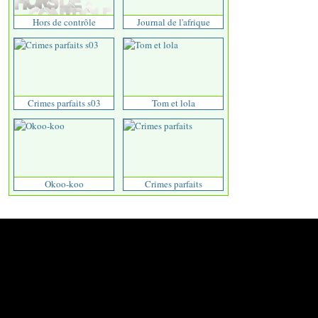
Hors de contrôle
Journal de l'afrique
Crimes parfaits s03
Tom et lola
Okoo-koo
Crimes parfaits