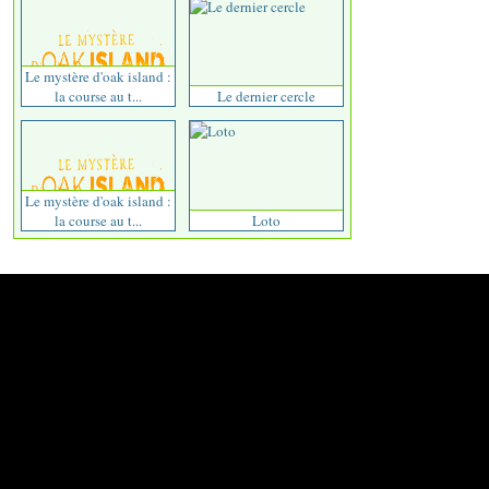
Le mystère d'oak island :
la course au t...
Le dernier cercle
Le mystère d'oak island :
la course au t...
Loto