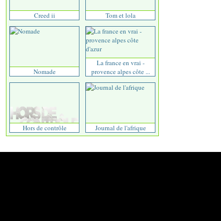
Creed ii
Tom et lola
La france en vrai -
Nomade
provence alpes côte ...
Hors de contrôle
Journal de l'afrique