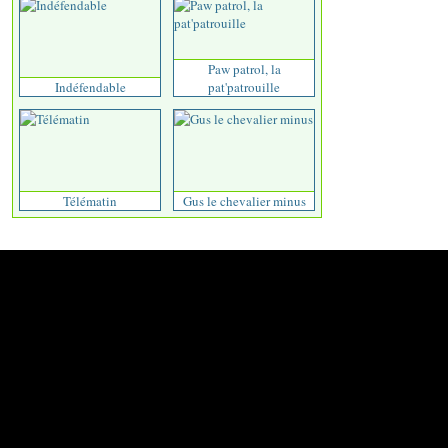
Paw patrol, la
Indéfendable
pat'patrouille
Télématin
Gus le chevalier minus