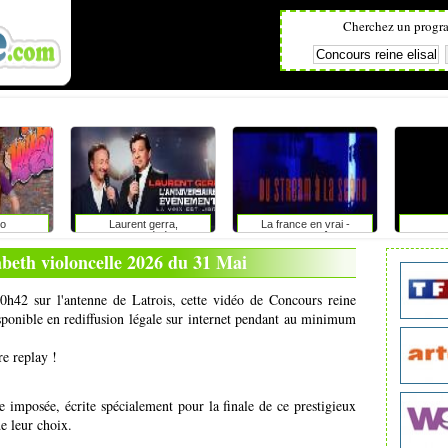
Cherchez un progr
o
Laurent gerra,
La france en vrai -
l'anniversaire-événement
provence alpes côte d'azur
abeth violoncelle 2026 du 31 Mai
0h42 sur l'antenne de Latrois, cette vidéo de Concours reine
isponible en rediffusion légale sur internet pendant au minimum
re replay !
e imposée, écrite spécialement pour la finale de ce prestigieux
e leur choix.