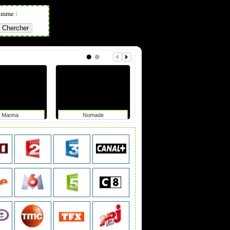
amme :
Marina
Nomade
Hors de contrôle