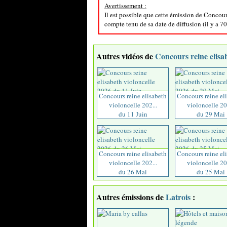
Avertissement :
Il est possible que cette émission de Concour
compte tenu de sa date de diffusion (il y a 70
Autres vidéos de
Concours reine elisab
Concours reine elisabeth
Concours reine el
violoncelle 202...
violoncelle 202
du 11 Juin
du 29 Mai
Concours reine elisabeth
Concours reine el
violoncelle 202...
violoncelle 202
du 26 Mai
du 25 Mai
Autres émissions de
Latrois
: