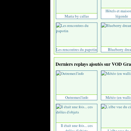
Hôtels et maiso
Maria by callas
légende
Les rencontres du papotin
Blueberry dre
Derniers replays ajoutés sur VOD Grat
Outremer.l'info
Météo (en walli
Il était une fois... ces
drôles d'objets
L'elbe vue du c