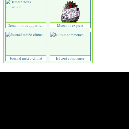
Demain nous appartient
Mecanos express
Journal météo climat
Ici tout commence