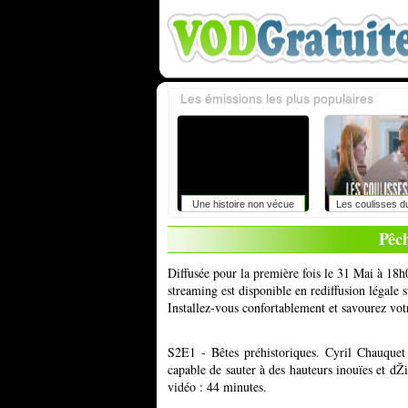
Les émissions les plus populaires
Une histoire non vécue
Les coulisses d
Pêc
Diffusée pour la première fois le 31 Mai à 18
streaming est disponible en rediffusion légale
Installez-vous confortablement et savourez vot
S2E1 - Bêtes préhistoriques. Cyril Chauquet
capable de sauter à des hauteurs inouïes et dŽi
vidéo : 44 minutes.