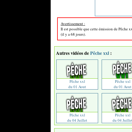
Avertissement :
Il est possible que cette émission de Pêche x
(il y a 68 jours).
Autres vidéos de
Pêche xxl
:
Pêche xxl
Pêche xxl
du 01 Aout
du 01 Aout
Pêche xxl
Pêche xxl
du 04 Juillet
du 04 Juille