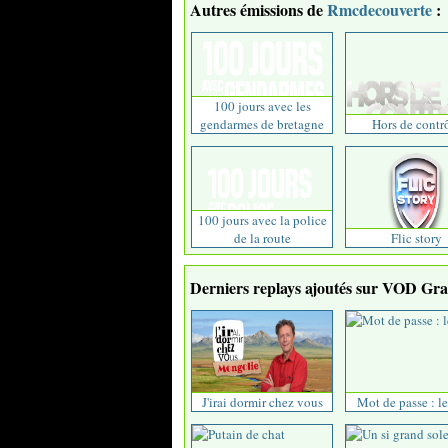
Autres émissions de
Rmcdecouverte
:
100 jours avec les
gendarmes de bretagne
Hors de contr
100 jours avec la police
de la route
Flic story
Derniers replays ajoutés sur VOD Grat
J'irai dormir chez vous
Mot de passe : l