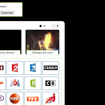
amme :
berry dreams
Santiago des mers
Une chambre à elle