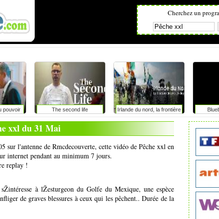
Cherchez un progr
u pouvoir
The second life
Irlande du nord, la frontière
Blue
de tous les dangers
he xxl du 31 Mai
h05 sur l'antenne de Rmcdecouverte, cette vidéo de Pêche xxl en
 sur internet pendant au minimum 7 jours.
re replay !
 sŽintéresse à lŽesturgeon du Golfe du Mexique, une espèce
nfliger de graves blessures à ceux qui les pêchent.. Durée de la