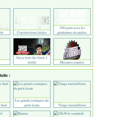
100 jours avec les
ôle
Constructions fatales
gendarmes du médoc
Joyca teste des lieux 1
étoile
Mecanos express
uite :
Les grands comiques du
e duel
petit écran
Tirage euromillions