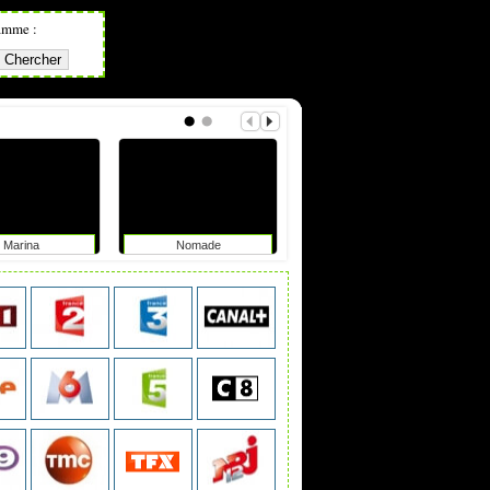
amme :
Marina
Nomade
Hors de contrôle