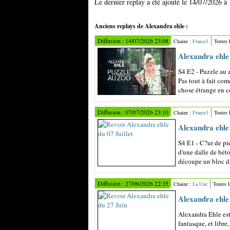
Le dernier replay a été ajouté le 14/07/2026 à
Anciens replays de Alexandra ehle :
Diffusion : 14/07/2026 23:08
Chaine :
France3
Toutes
Alexandra ehle 
S4 E2 - Puzzle au
Pas tout à fait com
chose étrange en c
Diffusion : 07/07/2026 23:10
Chaine :
France3
Toutes
Alexandra ehle 
S4 E1 - C?ur de pi
d'une dalle de bé
découpe un bloc dans
Diffusion : 27/06/2026 22:35
Chaine :
La Une
Toutes 
Alexandra ehle
Alexandra Ehle est
fantasque, et libre