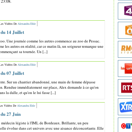
 23:08.
 Les Vidéos De
Alexandra Ehle
du 14 Juillet
 zoo. Une journée comme les autres commence au zoo de Pessac.
me les autres en réalité, car ce matin-là, un soigneur remarque une
ommençant sa tournée. Un [...]
 Les Vidéos De
Alexandra Ehle
du 07 Juillet
erre. Sur un chantier abandonné, une main de femme dépasse
ton. Rendue immédiatement sur place, Alex demande à ce qu'on
 la dalle, et qu'on le lui fasse [...]
Les Vidéos De
Alexandra Ehle
 du 27 Juin
 médecin légiste à l'IML de Bordeaux. Brillante, un peu
, elle évolue dans cet univers avec une aisance déconcertante. Elle