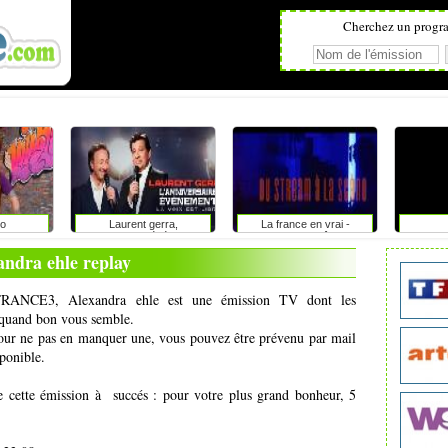
Cherchez un progr
o
Laurent gerra,
La france en vrai -
l'anniversaire-événement
provence alpes côte d'azur
andra ehle replay
e FRANCE3, Alexandra ehle est une émission TV dont les
t quand bon vous semble.
pour ne pas en manquer une, vous pouvez être prévenu par mail
ponible.
e cette émission à succés : pour votre plus grand bonheur, 5