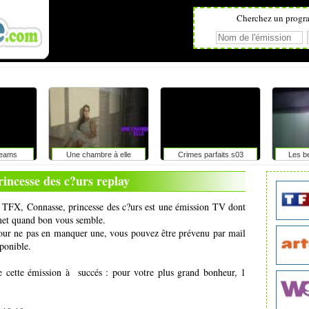
Cherchez un progr
reams
Une chambre à elle
Crimes parfaits s03
Les be
incesse des c?urs replay
de TFX, Connasse, princesse des c?urs est une émission TV dont
ernet quand bon vous semble.
pour ne pas en manquer une, vous pouvez être prévenu par mail
ponible.
e cette émission à succés : pour votre plus grand bonheur, 1