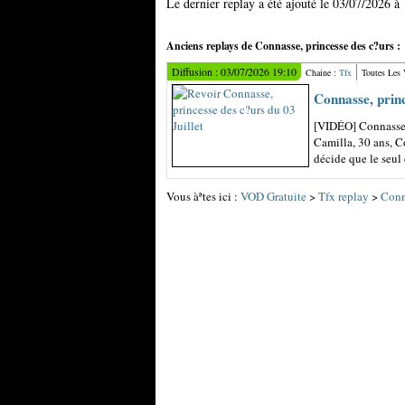
Le dernier replay a été ajouté le 03/07/2026 à
Anciens replays de Connasse, princesse des c?urs :
Diffusion : 03/07/2026 19:10
Chaine :
Tfx
Toutes Les
Connasse, princ
[VIDÉO] Connasse, 
Camilla, 30 ans, Co
décide que le seul d
Vous àªtes ici :
VOD Gratuite
>
Tfx replay
>
Conn