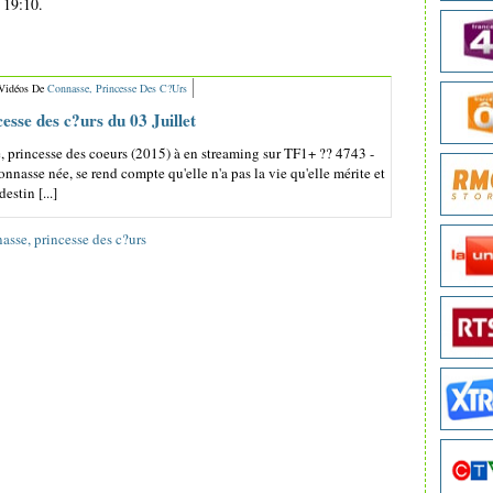
 19:10.
 Vidéos De
Connasse, Princesse Des C?urs
esse des c?urs du 03 Juillet
princesse des coeurs (2015) à en streaming sur TF1+ ?? 4743 -
nnasse née, se rend compte qu'elle n'a pas la vie qu'elle mérite et
estin [...]
asse, princesse des c?urs