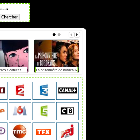
amme :
lles cicatrices
La prisonnière de bordeaux
Tdf femmes : elle chute
après un accrochage avec
une moto