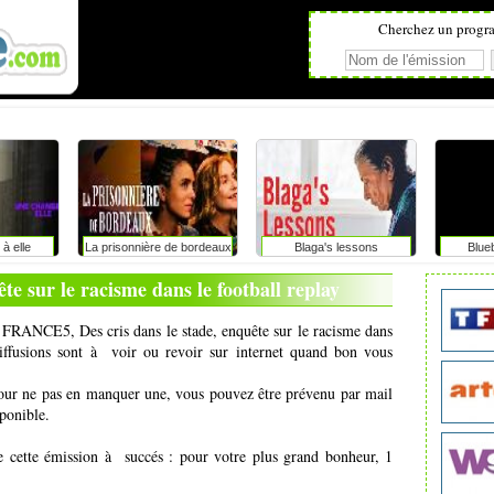
Cherchez un progr
à elle
La prisonnière de bordeaux
Blaga's lessons
Blue
ête sur le racisme dans le football replay
de FRANCE5, Des cris dans le stade, enquête sur le racisme dans
diffusions sont à voir ou revoir sur internet quand bon vous
pour ne pas en manquer une, vous pouvez être prévenu par mail
ponible.
e cette émission à succés : pour votre plus grand bonheur, 1