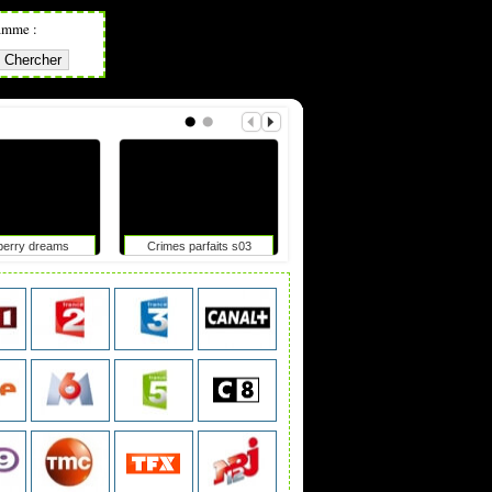
amme :
berry dreams
Crimes parfaits s03
Okoo-koo