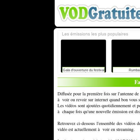
Les émissions les plus populaires
Gala d'ouverture du festival
Rumba
du rire de liège avec
caroline vigneaux: faut-il
Fa
toujours dire la vérité aux
enfants ?
Diffusée pour la première fois sur l'antenne 
à voir ou revoir sur internet quand bon vous 
Les vidéos sont ajoutées quotidiennement et 
à chaque fois qu'une nouvelle émission est dis
Retrouvez ci-dessous l'ensemble des vidéos d
vidéo est actuellement à voir en streaming.