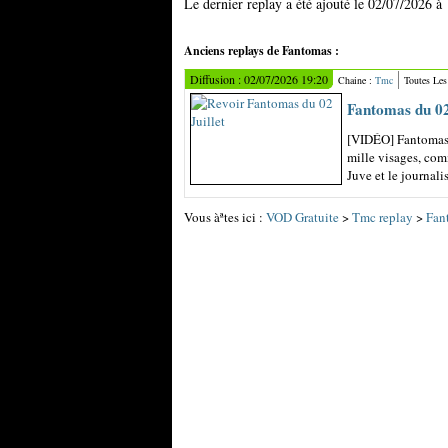
Le dernier replay a été ajouté le 02/07/2026 à
Anciens replays de Fantomas :
Diffusion : 02/07/2026 19:20
Chaine :
Tmc
Toutes Le
Fantomas du 02 
[VIDÉO] Fantomas 
mille visages, com
Juve et le journali
Vous àªtes ici :
VOD Gratuite
>
Tmc replay
>
Fan