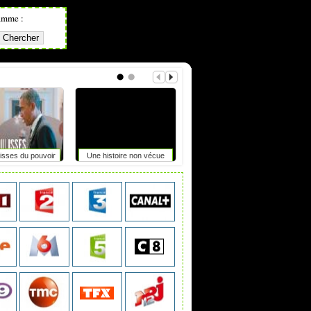
amme :
isses du pouvoir
Une histoire non vécue
Focales