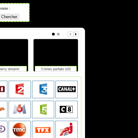
amme :
berry dreams
Crimes parfaits s03
Tdf femmes : elle chute
après un accrochage avec
une moto