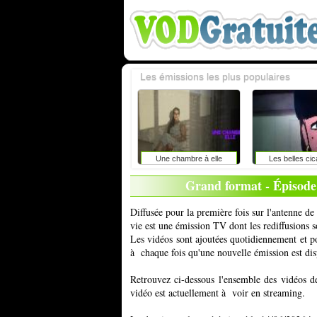
Les émissions les plus populaires
Une chambre à elle
Les belles cic
Grand format - Épisode 1
Diffusée pour la première fois sur l'antenne 
vie est une émission TV dont les rediffusions 
Les vidéos sont ajoutées quotidiennement et 
à chaque fois qu'une nouvelle émission est dis
Retrouvez ci-dessous l'ensemble des vidéos d
vidéo est actuellement à voir en streaming.