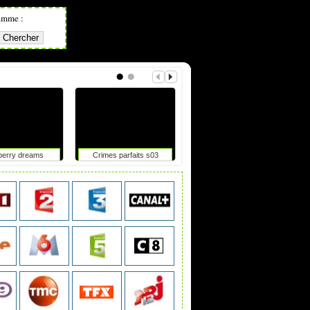
amme :
berry dreams
Crimes parfaits s03
Okoo-koo