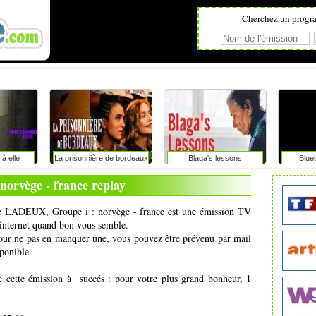
Cherchez un progr
à elle
La prisonnière de bordeaux
Blaga's lessons
Blue
norvège - france replay
e de LADEUX, Groupe i : norvège - france est une émission TV
r internet quand bon vous semble.
pour ne pas en manquer une, vous pouvez être prévenu par mail
ponible.
e cette émission à succés : pour votre plus grand bonheur, 1