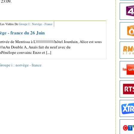
 23:09.
 Les Vidéos De
Groupe I : Norvège - France
ège - france du 26 Juin
\'arrivée de Mentissa à L\\\\\\\\\\\\\\\'hôtel Jourdain, Alice est sous
\\\\\\nAu Double A, Anaïs fait du neuf avec du
\\nPénélope convainc Enzo et [...]
Groupe i : norvège - france