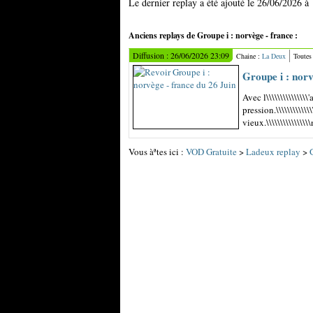
Le dernier replay a été ajouté le 26/06/2026 à
Anciens replays de Groupe i : norvège - france :
Diffusion : 26/06/2026 23:09
Chaine :
La Deux
Toutes
Groupe i : norv
Avec l\\\\\\\\\\\\\\
pression.\\\\\\\\\\
vieux.\\\\\\\\\\\\\\
Vous àªtes ici :
VOD Gratuite
>
Ladeux replay
>