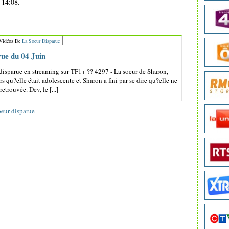
 14:08.
 Vidéos De
La Soeur Disparue
rue du 04 Juin
isparue en streaming sur TF1+ ?? 4297 - La soeur de Sharon,
s qu?elle était adolescente et Sharon a fini par se dire qu?elle ne
retrouvée. Dev, le [...]
oeur disparue