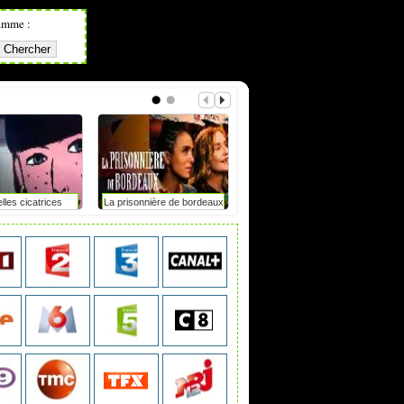
amme :
lles cicatrices
La prisonnière de bordeaux
Tdf femmes : elle chute
après un accrochage avec
une moto