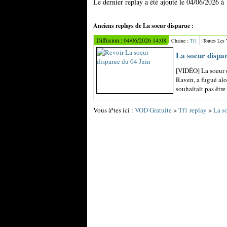
Le dernier replay a été ajouté le 04/06/2026 à
Anciens replays de La soeur disparue :
Diffusion : 04/06/2026 14:08
Chaine :
Tf1
Toutes Les
La soeur dispa
[VIDÉO] La soeur d
Raven, a fugué alor
souhaitait pas être 
Vous àªtes ici :
VOD Gratuite
>
Tf1 replay
>
La s