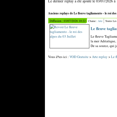
Le dernier replay a été ajouté le 03/07/2026 à
Anciens replays de Le fleuve tagliamento - le roi des 
Diffusion : 03/07/2026 10:22
Chaine :
Arte
Toutes Le
Le fleuve taglia
Le fleuve Tagliame
la mer Adriatique,
De sa source, qui jai
Vous àªtes ici :
VOD Gratuite
>
Arte replay
>
Le f