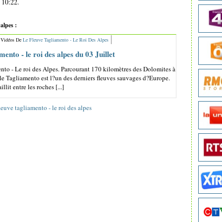
 10:22.
alpes :
s Vidéos De
Le Fleuve Tagliamento - Le Roi Des Alpes
mento - le roi des alpes du 03 Juillet
nto - Le roi des Alpes. Parcourant 170 kilomètres des Dolomites à
 le Tagliamento est l?un des derniers fleuves sauvages d?Europe.
llit entre les roches [...]
leuve tagliamento - le roi des alpes