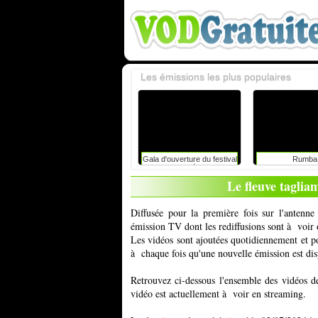
Les émissions les plus populaires
Gala d'ouverture du festival
Rumba
du rire de liège avec
caroline vigneaux: faut-il
Le fleuve tagliam
toujours dire la vérité aux
enfants ?
Diffusée pour la première fois sur l'antenn
émission TV dont les rediffusions sont à voir 
Les vidéos sont ajoutées quotidiennement et 
à chaque fois qu'une nouvelle émission est dis
Retrouvez ci-dessous l'ensemble des vidéos d
vidéo est actuellement à voir en streaming.