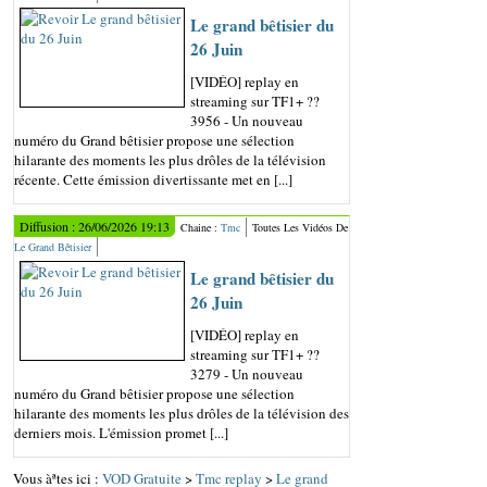
Le grand bêtisier du
26 Juin
[VIDÉO] replay en
streaming sur TF1+ ??
3956 - Un nouveau
numéro du Grand bêtisier propose une sélection
hilarante des moments les plus drôles de la télévision
récente. Cette émission divertissante met en [...]
Diffusion : 26/06/2026 19:13
Chaine :
Tmc
Toutes Les Vidéos De
Le Grand Bêtisier
Le grand bêtisier du
26 Juin
[VIDÉO] replay en
streaming sur TF1+ ??
3279 - Un nouveau
numéro du Grand bêtisier propose une sélection
hilarante des moments les plus drôles de la télévision des
derniers mois. L'émission promet [...]
Vous àªtes ici :
VOD Gratuite
>
Tmc replay
>
Le grand