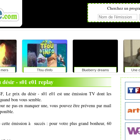
Cherchez un progr
 mers
Tfou d'info
Blueberry dreams
Une c
 désir - s01 e01 replay
SF, Le prix du désir - s01 e01 est une émission TV dont les
t quand bon vous semble.
pour ne pas en manquer une, vous pouvez être prévenu par mail
ponible.
e cette émission à succés : pour votre plus grand bonheur, 60